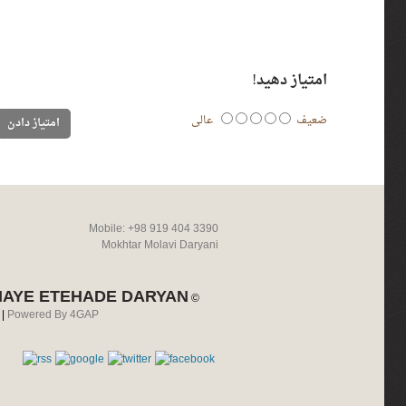
امتیاز دهید!
ضعیف
عالی
Mobile: +98 919 404 3390
Mokhtar Molavi Daryani
MAYE ETEHADE DARYAN
©
 |
Powered By 4GAP